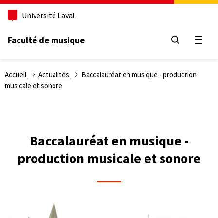
Aller
Université Laval
au
contenu
principal
Faculté de musique
Ouvri
Fil
Accueil
Actualités
Baccalauréat en musique - production
musicale et sonore
d'Ariane
Baccalauréat en musique -
production musicale et sonore