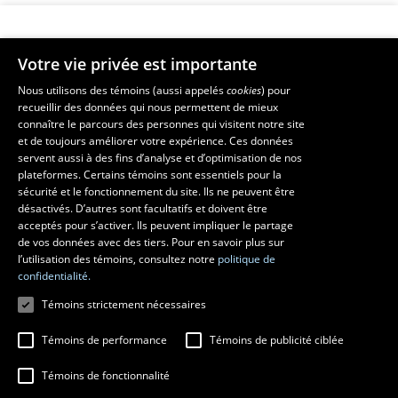
Votre vie privée est importante
Faculté de musique
Nous utilisons des témoins (aussi appelés
cookies
) pour
recueillir des données qui nous permettent de mieux
Pavillon Louis-Jacques-Casault
connaître le parcours des personnes qui visitent notre site
1055, avenue du Séminaire
, Québec (Québec)  G1V 0A6
et de toujours améliorer votre expérience. Ces données
Téléphone: 
418 656-7061
servent aussi à des fins d’analyse et d’optimisation de nos
plateformes. Certains témoins sont essentiels pour la
sécurité et le fonctionnement du site. Ils ne peuvent être
Suivez-nous sur Facebook
Suivez-nous sur YouTube
désactivés. D’autres sont facultatifs et doivent être
acceptés pour s’activer. Ils peuvent impliquer le partage
de vos données avec des tiers. Pour en savoir plus sur
l’utilisation des témoins, consultez notre
politique de
confidentialité.
Témoins strictement nécessaires
Témoins de performance
Témoins de publicité ciblée
Témoins de fonctionnalité
© 2026 Université Laval
Tous droits réservés