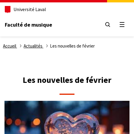
Aller
Université Laval
au
contenu
principal
Faculté de musique
Ouvri
Fil
Accueil
Actualités
Les nouvelles de février
d'Ariane
Les nouvelles de février