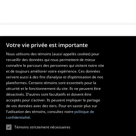
Votre vie privée est importante
Faculté de musique
Nous utilisons des témoins (aussi appelés
cookies
) pour
recueillir des données qui nous permettent de mieux
Pavillon Louis-Jacques-Casault
connaître le parcours des personnes qui visitent notre site
1055, avenue du Séminaire
, Québec (Québec)  G1V 0A6
et de toujours améliorer votre expérience. Ces données
Téléphone: 
418 656-7061
servent aussi à des fins d’analyse et d’optimisation de nos
plateformes. Certains témoins sont essentiels pour la
sécurité et le fonctionnement du site. Ils ne peuvent être
Suivez-nous sur Facebook
Suivez-nous sur YouTube
désactivés. D’autres sont facultatifs et doivent être
acceptés pour s’activer. Ils peuvent impliquer le partage
de vos données avec des tiers. Pour en savoir plus sur
l’utilisation des témoins, consultez notre
politique de
confidentialité.
Témoins strictement nécessaires