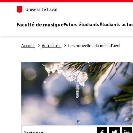
Aller
Université Laval
au
contenu
principal
Faculté de musique
Futurs étudiants
Étudiants actu
Fil
Accueil
Actualités
Les nouvelles du mois d'avril
d'Ariane