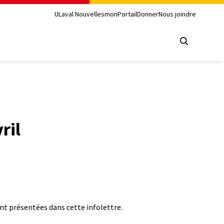
ULaval Nouvelles
monPortail
Donner
Nous joindre
ril
ont présentées dans cette infolettre.