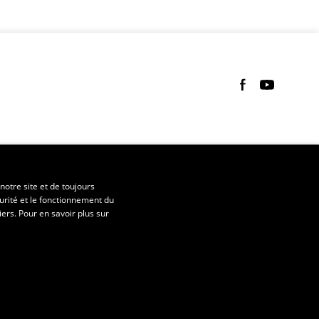
Suivez-nous sur 
Suivez-nous 
notre site et de toujours
urité et le fonctionnement du
iers. Pour en savoir plus sur