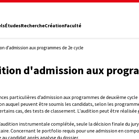
els
Études
Recherche
Création
Faculté
ion d'admission aux programmes de 2e cycle
ition d'admission aux progr
nces particulières d’admission aux programmes de deuxième cycle 
on auquel peuvent être soumis les candidats, selon les program
certains cas, des tests de classement. L'audition peut être réalisée
l’audition instrumentale complétée, seule la décision finale du jury
re. Concernant le portfolio requis pour une admission en composi
 au candidat après analyse du dossier.