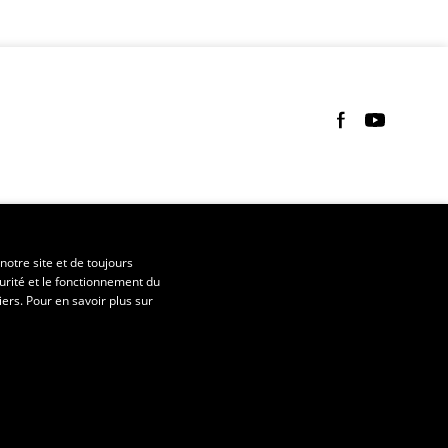
Suivez-nous sur 
Suivez-nous 
notre site et de toujours
urité et le fonctionnement du
iers. Pour en savoir plus sur