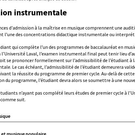
ion instrumentale
nces d'admission à la maîtrise en musique comprennent une auditi
nt l’une des concentrations didactique instrumentale ou interpréta
udiant qui complète l’un des programmes de baccalauréat en musi
l’Université Laval, l’examen instrumental final peut tenir lieu d’au
it se prononcer formellement sur l’admissibilité de l’étudiant à l
ale. Le cas échéant, l’admissibilité de l’étudiant demeurera valide 
uivant la réussite du programme de premier cycle. Au-delà de cette 
on du programme, l’étudiant devra alors se soumettre à une nouve
étudiants n’ayant pas complété leurs études de premier cycle à l’Un
i comme suit.
sique
n
 et musique populaire