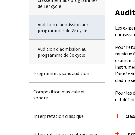
classement aux programmes
of
de 1er cycle
Programmes
Audit
avec
audition
Audition d'admission aux
Les exige
programmes de 2e cycle
choisisse
Pour l’ét
Audition d'admission au
musique à 
programme de 3e cycle
examen do
instrument
Programmes sans audition
l’année s
d’admissi
Composition musicale et
Pour les 
sonore
est défin
Boite
Interprétation classique
Clas
accordeo
Jazz
Interprétation jazz et musique