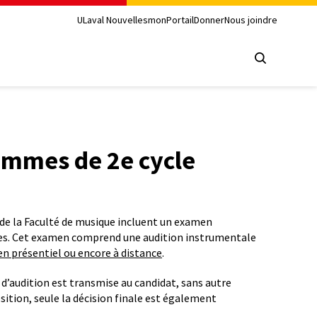
ULaval Nouvelles
monPortail
Donner
Nous joindre
ammes de 2e cycle
de la Faculté de musique incluent un examen
mes. Cet examen comprend une audition instrumentale
en présentiel ou encore à distance
.
 d’audition est transmise au candidat, sans autre
tion, seule la décision finale est également