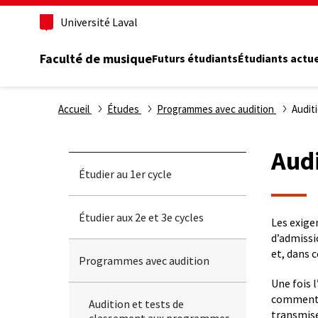
Aller
Université Laval
au
contenu
principal
Faculté de musique
Futurs étudiants
Étudiants actu
Fil
Accueil
Études
Programmes avec audition
Audit
d'Ariane
Aud
Étudier au 1er cycle
Étudier aux 2e et 3e cycles
Les exige
d’admissi
et, dans 
Programmes avec audition
Une fois 
Show
commentai
sub-
Audition et tests de
transmise
menu