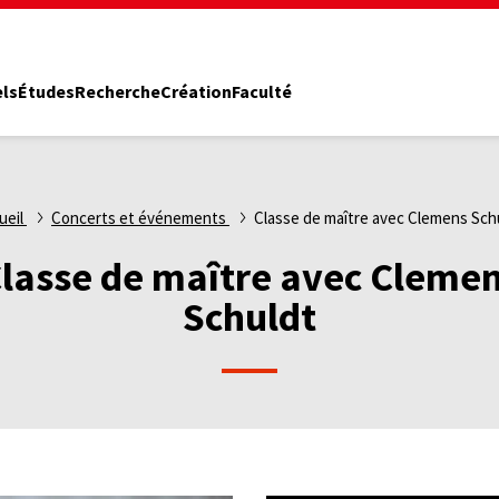
els
Études
Recherche
Création
Faculté
ueil
Concerts et événements
Classe de maître avec Clemens Sch
lasse de maître avec Cleme
Schuldt