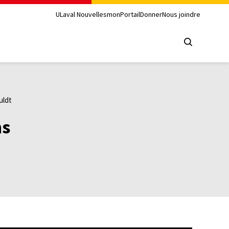
ULaval Nouvelles
monPortail
Donner
Nous joindre
uldt
ns