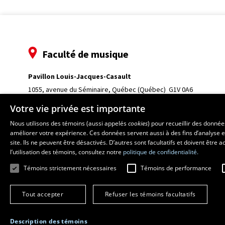
Faculté de musique
Pavillon Louis-Jacques-Casault
1055, avenue du Séminaire
, Québec (Québec)  G1V 0A6
Téléphone: 
418 656-7061
Votre vie privée est importante
Nous utilisons des témoins (aussi appelés
cookies
) pour recueillir des donné
améliorer votre expérience. Ces données servent aussi à des fins d’analyse e
site. Ils ne peuvent être désactivés. D’autres sont facultatifs et doivent être
l’utilisation des témoins, consultez notre
politique de confidentialité.
Témoins strictement nécessaires
Témoins de performance
Tout accepter
Refuser les témoins facultatifs
Description des témoins
© 2026 Université Laval
Tous droits réservés