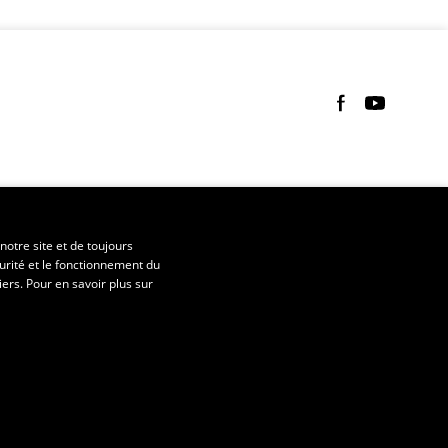
Suivez-nous sur 
Suivez-nous 
notre site et de toujours
urité et le fonctionnement du
iers. Pour en savoir plus sur