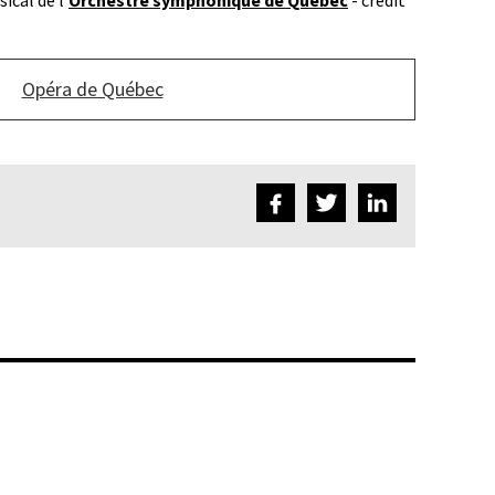
ical de l'
Orchestre symphonique de Québec
- crédit
Opéra de Québec