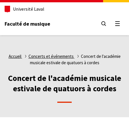
Aller
Université Laval
au
contenu
principal
Faculté de musique
Ouvri
Fil
Accueil
Concerts et événements
Concert de l'académie
musicale estivale de quatuors à cordes
d'Ariane
Concert de l'académie musicale
estivale de quatuors à cordes