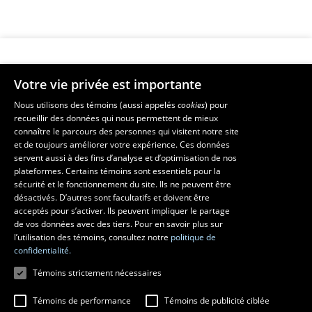
Votre vie privée est importante
Faculté de musique
Nous utilisons des témoins (aussi appelés
cookies
) pour
recueillir des données qui nous permettent de mieux
Pavillon Louis-Jacques-Casault
connaître le parcours des personnes qui visitent notre site
1055, avenue du Séminaire
, Québec (Québec)  G1V 0A6
et de toujours améliorer votre expérience. Ces données
Téléphone: 
418 656-7061
servent aussi à des fins d’analyse et d’optimisation de nos
plateformes. Certains témoins sont essentiels pour la
sécurité et le fonctionnement du site. Ils ne peuvent être
Suivez-nous sur Facebook
Suivez-nous sur YouTube
désactivés. D’autres sont facultatifs et doivent être
acceptés pour s’activer. Ils peuvent impliquer le partage
de vos données avec des tiers. Pour en savoir plus sur
l’utilisation des témoins, consultez notre
politique de
confidentialité.
Témoins strictement nécessaires
Témoins de performance
Témoins de publicité ciblée