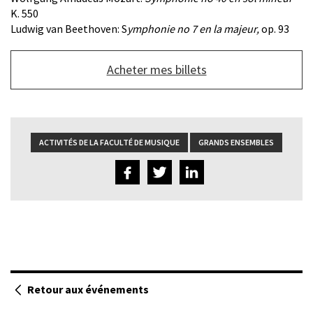
K. 550
Ludwig van Beethoven: S
ymphonie no 7 en la majeur,
op. 93
Bouton
Acheter mes billets
de
lien
du
bas
ACTIVITÉS DE LA FACULTÉ DE MUSIQUE
GRANDS ENSEMBLES
Retour aux événements