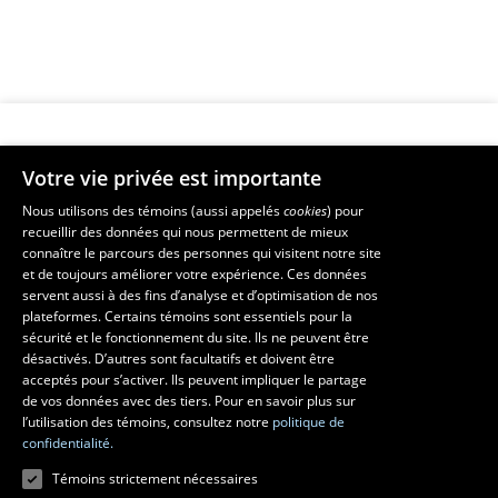
Votre vie privée est importante
Faculté de musique
Nous utilisons des témoins (aussi appelés
cookies
) pour
recueillir des données qui nous permettent de mieux
Pavillon Louis-Jacques-Casault
connaître le parcours des personnes qui visitent notre site
1055, avenue du Séminaire
, Québec (Québec)  G1V 0A6
et de toujours améliorer votre expérience. Ces données
Téléphone: 
418 656-7061
servent aussi à des fins d’analyse et d’optimisation de nos
plateformes. Certains témoins sont essentiels pour la
sécurité et le fonctionnement du site. Ils ne peuvent être
Suivez-nous sur Facebook
Suivez-nous sur YouTube
désactivés. D’autres sont facultatifs et doivent être
acceptés pour s’activer. Ils peuvent impliquer le partage
de vos données avec des tiers. Pour en savoir plus sur
l’utilisation des témoins, consultez notre
politique de
confidentialité.
Témoins strictement nécessaires