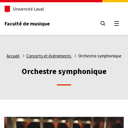
Aller
Université Laval
au
contenu
principal
Faculté de musique
Ouvri
Fil
Accueil
Concerts et événements
Orchestre symphonique
d'Ariane
Orchestre symphonique