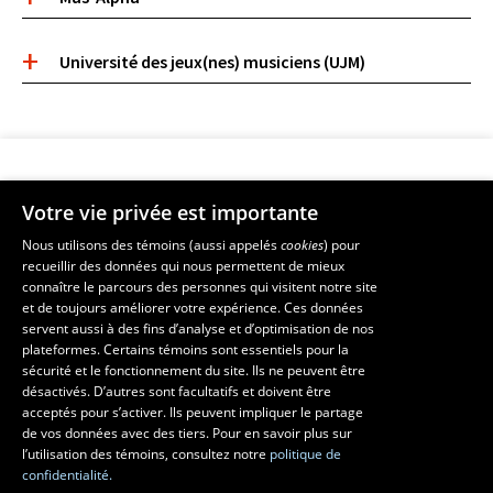
Université des jeux(nes) musiciens (UJM)
Votre vie privée est importante
Faculté de musique
Nous utilisons des témoins (aussi appelés
cookies
) pour
recueillir des données qui nous permettent de mieux
Pavillon Louis-Jacques-Casault
connaître le parcours des personnes qui visitent notre site
1055, avenue du Séminaire
, Québec (Québec)  G1V 0A6
et de toujours améliorer votre expérience. Ces données
Téléphone: 
418 656-7061
servent aussi à des fins d’analyse et d’optimisation de nos
plateformes. Certains témoins sont essentiels pour la
sécurité et le fonctionnement du site. Ils ne peuvent être
Suivez-nous sur Facebook
Suivez-nous sur YouTube
désactivés. D’autres sont facultatifs et doivent être
acceptés pour s’activer. Ils peuvent impliquer le partage
de vos données avec des tiers. Pour en savoir plus sur
l’utilisation des témoins, consultez notre
politique de
confidentialité.