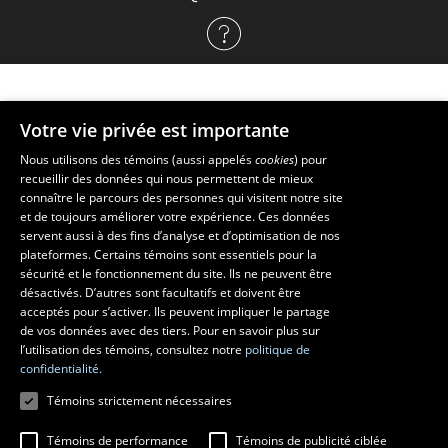
propos
de
l'admission
Votre vie privée est importante
Faculté de musique
Nous utilisons des témoins (aussi appelés
cookies
) pour
recueillir des données qui nous permettent de mieux
Pavillon Louis-Jacques-Casault
connaître le parcours des personnes qui visitent notre site
1055, avenue du Séminaire
, Québec (Québec)  G1V 0A6
et de toujours améliorer votre expérience. Ces données
Téléphone: 
418 656-7061
servent aussi à des fins d’analyse et d’optimisation de nos
plateformes. Certains témoins sont essentiels pour la
sécurité et le fonctionnement du site. Ils ne peuvent être
Suivez-nous sur Facebook
Suivez-nous sur YouTube
désactivés. D’autres sont facultatifs et doivent être
acceptés pour s’activer. Ils peuvent impliquer le partage
de vos données avec des tiers. Pour en savoir plus sur
l’utilisation des témoins, consultez notre
politique de
confidentialité.
Témoins strictement nécessaires
Témoins de performance
Témoins de publicité ciblée