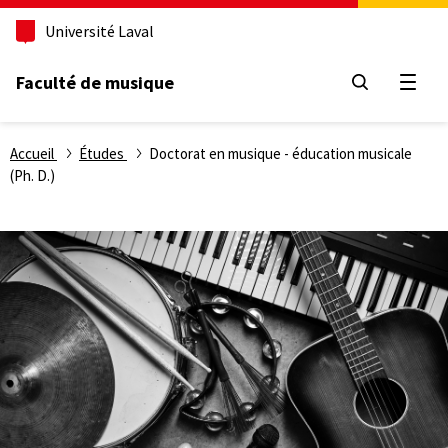
Aller
Université Laval
au
contenu
principal
Faculté de musique
Ouvri
Fil
Accueil
Études
Doctorat en musique - éducation musicale
(Ph. D.)
d'Ariane