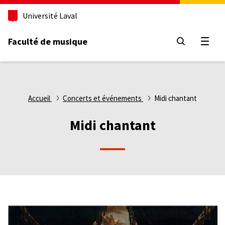
Aller
Université Laval
au
contenu
principal
Faculté de musique
Ouvri
Fil
Accueil
Concerts et événements
Midi chantant
d'Ariane
Midi chantant