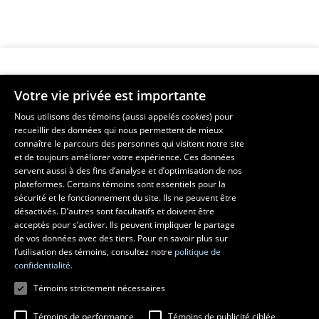
Votre vie privée est importante
Faculté de musique
Nous utilisons des témoins (aussi appelés
cookies
) pour
recueillir des données qui nous permettent de mieux
Pavillon Louis-Jacques-Casault
connaître le parcours des personnes qui visitent notre site
1055, avenue du Séminaire
, Québec (Québec)  G1V 0A6
et de toujours améliorer votre expérience. Ces données
Téléphone: 
418 656-7061
servent aussi à des fins d’analyse et d’optimisation de nos
plateformes. Certains témoins sont essentiels pour la
sécurité et le fonctionnement du site. Ils ne peuvent être
Suivez-nous sur Facebook
Suivez-nous sur YouTube
désactivés. D’autres sont facultatifs et doivent être
acceptés pour s’activer. Ils peuvent impliquer le partage
de vos données avec des tiers. Pour en savoir plus sur
l’utilisation des témoins, consultez notre
politique de
confidentialité.
Témoins strictement nécessaires
Témoins de performance
Témoins de publicité ciblée