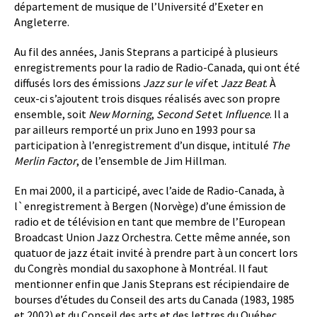
département de musique de l’Université d’Exeter en
Angleterre.
Au fil des années, Janis Steprans a participé à plusieurs
enregistrements pour la radio de Radio-Canada, qui ont été
diffusés lors des émissions
Jazz sur le vif
et
Jazz Beat
. À
ceux-ci s’ajoutent trois disques réalisés avec son propre
ensemble, soit
New Morning
,
Second Set
et
Influence
. Il a
par ailleurs remporté un prix Juno en 1993 pour sa
participation à l’enregistrement d’un disque, intitulé
The
Merlin Factor
, de l’ensemble de Jim Hillman.
En mai 2000, il a participé, avec l’aide de Radio-Canada, à
l`enregistrement à Bergen (Norvège) d’une émission de
radio et de télévision en tant que membre de l’European
Broadcast Union Jazz Orchestra. Cette même année, son
quatuor de jazz était invité à prendre part à un concert lors
du Congrès mondial du saxophone à Montréal. Il faut
mentionner enfin que Janis Steprans est récipiendaire de
bourses d’études du Conseil des arts du Canada
(1983, 1985
et 2002) et du Conseil des arts et des lettres du Québec