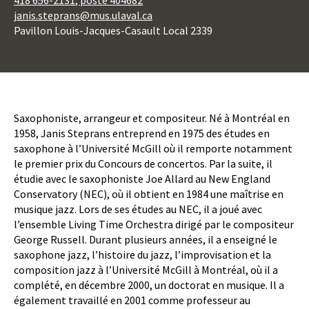
418 656-2131
, poste 404682
janis.steprans@mus.ulaval.ca
Pavillon Louis-Jacques-Casault Local 2339
Body
Saxophoniste, arrangeur et compositeur. Né à Montréal en
1958, Janis Steprans entreprend en 1975 des études en
saxophone à l’Université McGill où il remporte notamment
le premier prix du Concours de concertos. Par la suite, il
étudie avec le saxophoniste Joe Allard au New England
Conservatory (NEC), où il obtient en 1984 une maîtrise en
musique jazz. Lors de ses études au NEC, il a joué avec
l’ensemble Living Time Orchestra dirigé par le compositeur
George Russell. Durant plusieurs années, il a enseigné le
saxophone jazz, l’histoire du jazz, l’improvisation et la
composition jazz à l’Université McGill à Montréal, où il a
complété, en décembre 2000, un doctorat en musique. Il a
également travaillé en 2001 comme professeur au