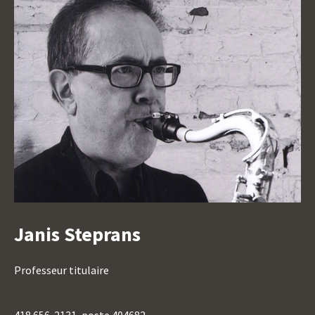
Janis Steprans
Titre
Titre
Professeur titulaire
du
poste