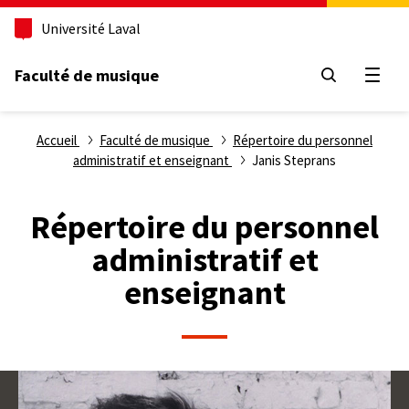
Aller
Université Laval
au
contenu
principal
Faculté de musique
Ouvri
Fil
Accueil
Faculté de musique
Répertoire du personnel
administratif et enseignant
Janis Steprans
d'Ariane
Répertoire du personnel
administratif et
enseignant
Photo