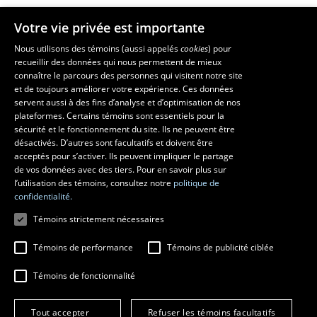
Votre vie privée est importante
Faculté de musique
Nous utilisons des témoins (aussi appelés
cookies
) pour
recueillir des données qui nous permettent de mieux
Pavillon Louis-Jacques-Casault
11
connaître le parcours des personnes qui visitent notre site
1055, avenue du Séminaire
, Québec (Québec)  G1V 0A6
décembre
et de toujours améliorer votre expérience. Ces données
Téléphone: 
418 656-7061
servent aussi à des fins d’analyse et d’optimisation de nos
2023
plateformes. Certains témoins sont essentiels pour la
sécurité et le fonctionnement du site. Ils ne peuvent être
Suivez-nous sur Facebook
Suivez-nous sur YouTube
désactivés. D’autres sont facultatifs et doivent être
acceptés pour s’activer. Ils peuvent impliquer le partage
de vos données avec des tiers. Pour en savoir plus sur
l’utilisation des témoins, consultez notre
politique de
confidentialité.
Témoins strictement nécessaires
Témoins de performance
Témoins de publicité ciblée
Témoins de fonctionnalité
© 2026 Université Laval
Tous droits réservés
Conditions générales d'utilisation
Tout accepter
Refuser les témoins facultatifs