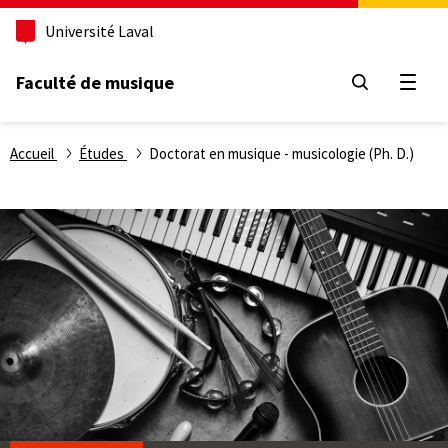
Aller
Université Laval
au
contenu
principal
Faculté de musique
Ouvri
Fil
Accueil
Études
Doctorat en musique - musicologie (Ph. D.)
d'Ariane