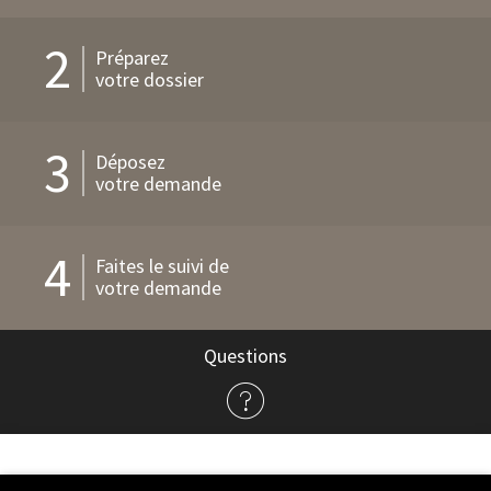
2
Préparez
votre dossier
3
Déposez
votre demande
4
Faites le suivi de
votre demande
Questions
à
propos
de
l'admission