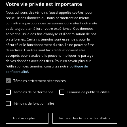
Votre vie privée est importante
Faculté de musique
Nous utilisons des témoins (aussi appelés
cookies
) pour
recueillir des données qui nous permettent de mieux
Pavillon Louis-Jacques-Casault
connaître le parcours des personnes qui visitent notre site
1055, avenue du Séminaire
, Québec (Québec)  G1V 0A6
et de toujours améliorer votre expérience. Ces données
Téléphone: 
418 656-7061
servent aussi à des fins d’analyse et d’optimisation de nos
plateformes. Certains témoins sont essentiels pour la
sécurité et le fonctionnement du site. Ils ne peuvent être
Suivez-nous sur Facebook
Suivez-nous sur YouTube
désactivés. D’autres sont facultatifs et doivent être
acceptés pour s’activer. Ils peuvent impliquer le partage
de vos données avec des tiers. Pour en savoir plus sur
l’utilisation des témoins, consultez notre
politique de
confidentialité.
Témoins strictement nécessaires
Témoins de performance
Témoins de publicité ciblée
Témoins de fonctionnalité
© 2026 Université Laval
Tous droits réservés
Conditions générales d'utilisation
Tout accepter
Refuser les témoins facultatifs
Fraude en ligne