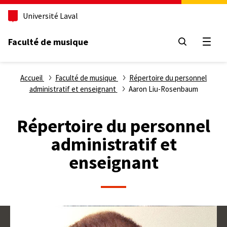
Aller
Université Laval
au
contenu
principal
Faculté de musique
Ouvri
Fil
Accueil
Faculté de musique
Répertoire du personnel
administratif et enseignant
Aaron Liu-Rosenbaum
d'Ariane
Répertoire du personnel
administratif et
enseignant
Photo