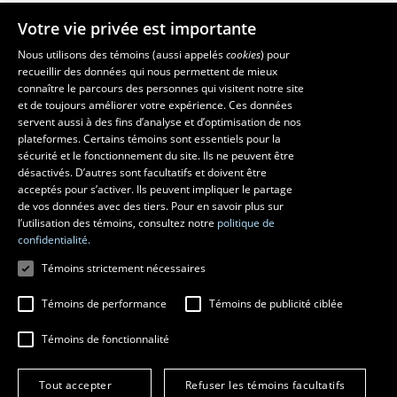
Votre vie privée est importante
Faculté de musique
Nous utilisons des témoins (aussi appelés
cookies
) pour
recueillir des données qui nous permettent de mieux
Pavillon Louis-Jacques-Casault
31
connaître le parcours des personnes qui visitent notre site
1055, avenue du Séminaire
, Québec (Québec)  G1V 0A6
janvier
et de toujours améliorer votre expérience. Ces données
Téléphone: 
418 656-7061
servent aussi à des fins d’analyse et d’optimisation de nos
2024
plateformes. Certains témoins sont essentiels pour la
sécurité et le fonctionnement du site. Ils ne peuvent être
Suivez-nous sur Facebook
Suivez-nous sur YouTube
désactivés. D’autres sont facultatifs et doivent être
acceptés pour s’activer. Ils peuvent impliquer le partage
de vos données avec des tiers. Pour en savoir plus sur
l’utilisation des témoins, consultez notre
politique de
confidentialité.
Témoins strictement nécessaires
Témoins de performance
Témoins de publicité ciblée
Témoins de fonctionnalité
© 2026 Université Laval
Tous droits réservés
Conditions générales d'utilisation
Tout accepter
Refuser les témoins facultatifs