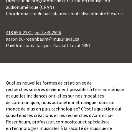
Directeur du programme de certificat en réalisation
audionumérique (CRAN)
Coordonnateur du baccalauréat multidisciplinaire Flexarts
418 656-2131
, poste 402596
aaron.liu-rosenbaum@mus.ulaval.ca
Pavillon Louis-Jacques-Casault Local 4351
Body
Quelles nouvelles formes de création et de
recherches sonores deviennent possibles à l’ère numérique
et quelles incidences ont-elles sur nos modalités
de communiquer, nous autodéfinir et naviguer dans un
monde de plus en plus technologisé? C’est la question qui
sous-tend les créations et les recherches d’Aaron Liu-
Rosenbaum, professeur, compositeur et spécialiste
en technologies musicales à la Faculté de musique de