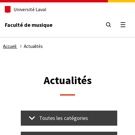
Aller
Université Laval
au
contenu
principal
Faculté de musique
Ouvri
Fil
Accueil
Actualités
d'Ariane
Actualités
Toutes les catégories