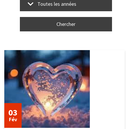
Toutes les années
3
février
2026
03
Fév