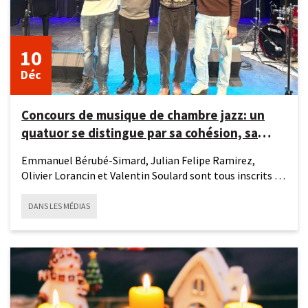
10
Déc
Concours de musique de chambre jazz: un
quatuor se distingue par sa cohésion, sa
complicité et sa créativité
Emmanuel Bérubé-Simard, Julian Felipe Ramirez,
Olivier Lorancin et Valentin Soulard sont tous inscrits à
un programme
DANS LES MÉDIAS
5
décembre
2025