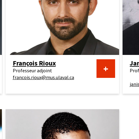
François Rioux
Ja
+
Professeur adjoint
Prof
francois.rioux@mus.ulaval.ca
jani