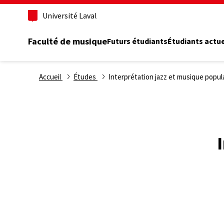
Aller
Université Laval
au
contenu
principal
Faculté de musique
Futurs étudiants
Étudiants actu
Fil
Accueil
Études
Interprétation jazz et musique popul
d'Ariane