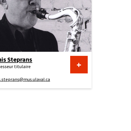
nis Steprans
+
esseur titulaire
s.steprans@mus.ulaval.ca