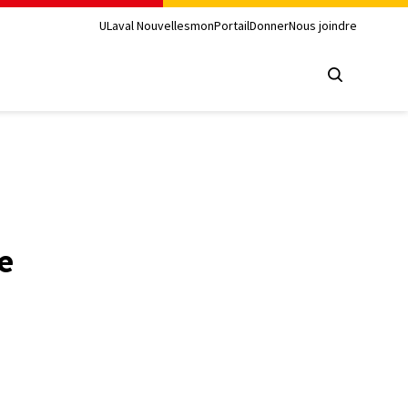
ULaval Nouvelles
monPortail
Donner
Nous joindre
e