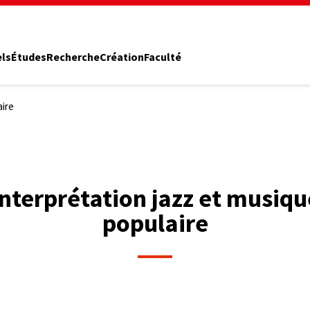
els
Études
Recherche
Création
Faculté
aire
Interprétation jazz et musiqu
populaire