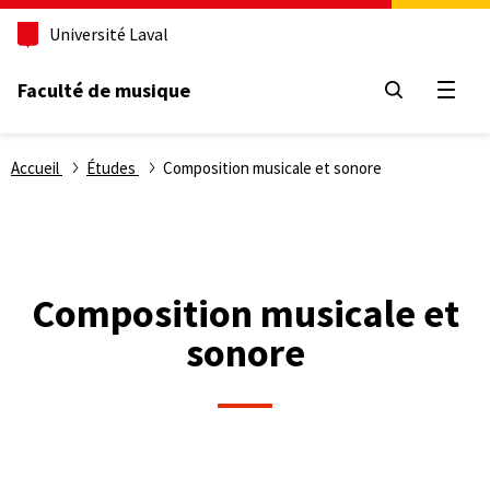
Aller
Université Laval
au
contenu
principal
Faculté de musique
Ouvri
Fil
Accueil
Études
Composition musicale et sonore
d'Ariane
Composition musicale et
sonore