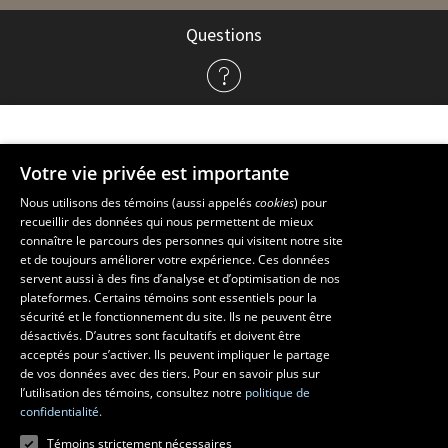
Questions
à
propos
de
l'admission
Votre vie privée est importante
Faculté de musique
Nous utilisons des témoins (aussi appelés
cookies
) pour
recueillir des données qui nous permettent de mieux
Pavillon Louis-Jacques-Casault
connaître le parcours des personnes qui visitent notre site
1055, avenue du Séminaire
, Québec (Québec)  G1V 0A6
et de toujours améliorer votre expérience. Ces données
Téléphone: 
418 656-7061
servent aussi à des fins d’analyse et d’optimisation de nos
plateformes. Certains témoins sont essentiels pour la
sécurité et le fonctionnement du site. Ils ne peuvent être
Suivez-nous sur Facebook
Suivez-nous sur YouTube
désactivés. D’autres sont facultatifs et doivent être
acceptés pour s’activer. Ils peuvent impliquer le partage
de vos données avec des tiers. Pour en savoir plus sur
l’utilisation des témoins, consultez notre
politique de
confidentialité.
Témoins strictement nécessaires