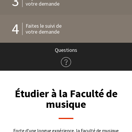
3
votre demande
4
Faites le suivi de
votre demande
Questions
à
propos
de
l'admission
Étudier à la Faculté de
musique
Forte d’une longue expérience, la Faculté de musique