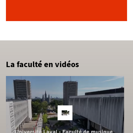
La faculté en vidéos
Lien
vers
les
méd
soci