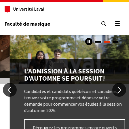
Aller
Université Laval
au
contenu
principal
Faculté de musique
Ouvri
Caroussel
Contenu
Image
TITRE
L’ADMISSION À LA SESSION
D’AUTOMNE SE POURSUIT!
Texte
Candidates et candidats québécois et canadiens,
trouvez votre programme et déposez votre
demande pour commencer vos études à la session
d’automne 2026.
Bouton
Découvrez les programmes encore ouverts