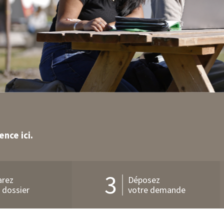
Bouton
Découvrez
d'action
nce ici.
3
arez
Déposez
 dossier
votre demande