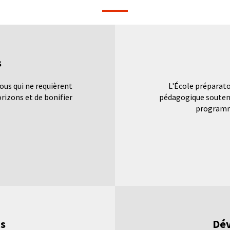
s
tous qui ne requièrent
L'École préparat
rizons et de bonifier
pédagogique soutenu
programme
ns
Dév