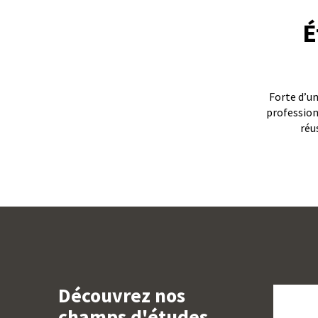
É
Forte d’un
profession
réu
Découvrez nos
champs d'études