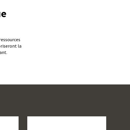
ue
 ressources
riseront la
ant.