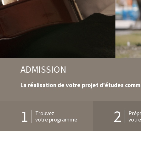
ADMISSION
La réalisation de votre projet d'études comme
1
2
Trouvez
Prép
votre programme
votre