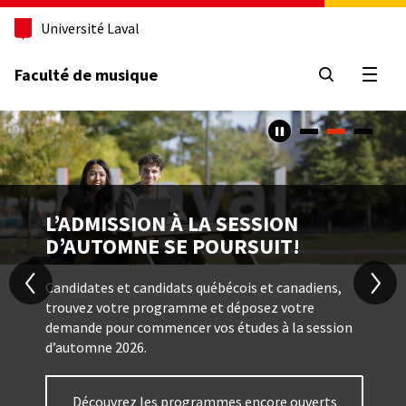
Aller
Université Laval
au
contenu
principal
Faculté de musique
Ouvri
Caroussel
Contenu
Image
TITRE
L’ADMISSION À LA SESSION
D’AUTOMNE SE POURSUIT!
Texte
Candidates et candidats québécois et canadiens,
trouvez votre programme et déposez votre
demande pour commencer vos études à la session
d’automne 2026.
Bouton
Découvrez les programmes encore ouverts