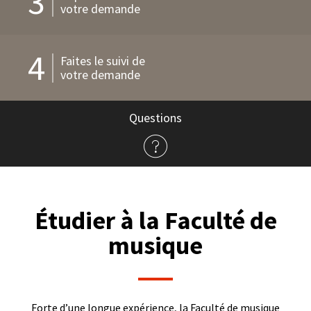
3
votre demande
4
Faites le suivi de
votre demande
Questions
à
propos
de
l'admission
Étudier à la Faculté de
musique
Forte d’une longue expérience, la Faculté de musique