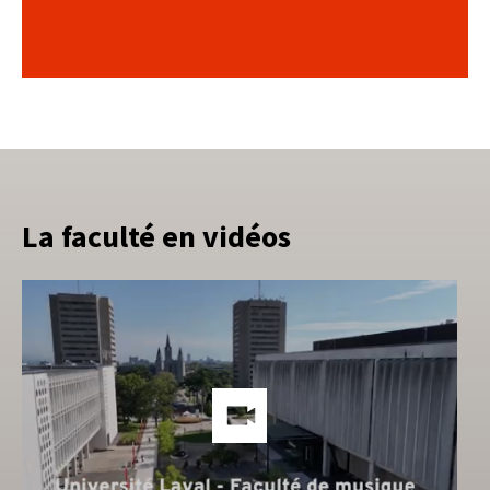
La faculté en vidéos
Lien
vers
les
méd
soci