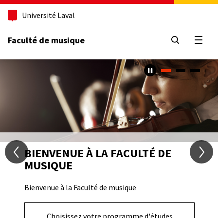
Aller
Université Laval
au
contenu
principal
Faculté de musique
Ouvri
Caroussel
Contenu
Image
TITRE
BIENVENUE À LA FACULTÉ DE
MUSIQUE
Texte
Bienvenue à la Faculté de musique
Bouton
Choisissez votre programme d'études