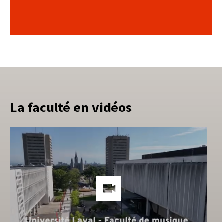
La faculté en vidéos
Lien
vers
les
méd
soci