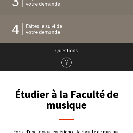
3
votre demande
4
Faites le suivi de
votre demande
Questions
à
propos
de
l'admission
Étudier à la Faculté de
musique
Forte d’une longue expérience, la Faculté de musique