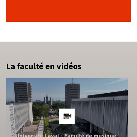
La faculté en vidéos
Lien
vers
les
méd
soci