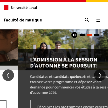
Aller
Université Laval
au
contenu
principal
Faculté de musique
Ouvri
Caroussel
Contenu
Image
TITRE
L’ADMISSION À LA SESSION
D’AUTOMNE SE POURSUIT!
Texte
Candidates et candidats québécois et canadiens,
trouvez votre programme et déposez votre
demande pour commencer vos études à la session
d’automne 2026.
Bouton
Découvrez les programmes encore ouverts