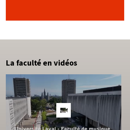
La faculté en vidéos
Lien
vers
les
méd
soci