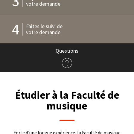
3
votre demande
4
Faites le suivi de
votre demande
Questions
à
propos
de
l'admission
Étudier à la Faculté de
musique
Forte d’une longue expérience, la Faculté de musique