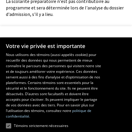
La scolarité préparatoire n'est pas contributoire au
programme et sera déterminée lors de l'analyse du dossier
d'admission, s'il y a lieu.
Votre vie privée est importante
Faculté de musique
Nous utilisons des témoins (aussi appelés
cookies
) pour
recueillir des données qui nous permettent de mieux
Pavillon Louis-Jacques-Casault
connaître le parcours des personnes qui visitent notre site
1055, avenue du Séminaire
, Québec (Québec)  G1V 0A6
et de toujours améliorer votre expérience. Ces données
Téléphone: 
418 656-7061
servent aussi à des fins d’analyse et d’optimisation de nos
plateformes. Certains témoins sont essentiels pour la
sécurité et le fonctionnement du site. Ils ne peuvent être
Suivez-nous sur Facebook
Suivez-nous sur YouTube
désactivés. D’autres sont facultatifs et doivent être
acceptés pour s’activer. Ils peuvent impliquer le partage
de vos données avec des tiers. Pour en savoir plus sur
l’utilisation des témoins, consultez notre
politique de
confidentialité.
Témoins strictement nécessaires